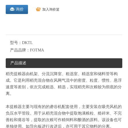
询价
加入询价篮
型号：
DKTL
产品品牌：
FOTMA
产品描述
稻壳提粮器由机架、分流沉降室、粗选室、精选室和储料管等构
成。它是利用稻壳混合物在风网气流中的密度、粒度、惯性、悬浮
速度等差别，依次完成粗选、精选，实现稻壳和次粮较为彻底的分
离。
本提粮器主要与现有的的砻谷机配套使用，主要安装在吸壳风机的
负压水平管段。用于从稻壳混合物中提取饱满粮粒、糙碎米、不完
善粒和瘪谷等，提取的次粮可作精饲料和酿酒的原料。该设备也可
单独使用。如导向板进行改进后，亦可用于其它物料的分离。