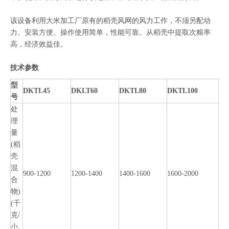
该设备利用大米加工厂原有的稻壳风网的风力工作，不须另配动
力、安装方便、操作使用简单，性能可靠。从稻壳中提取次粮率
高，经济效益佳。
技术参数
型
DKTL45
DKLT60
DKTL80
DKTL100
号
处
理
量
(稻
壳
混
900-1200
1200-1400
1400-1600
1600-2000
合
物)
(千
克/
小