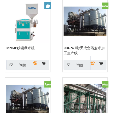
MNMF砂辊碾米机
200-240吨/天成套蒸煮米加
工生产线
询价
询价