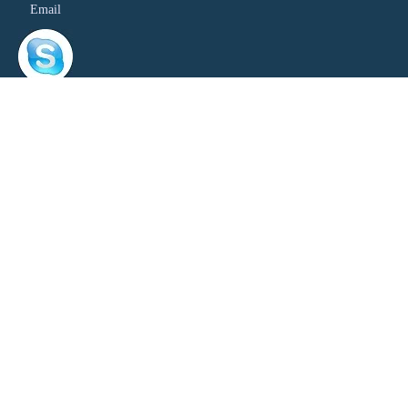
Email
Skype
Wechat
QQ
关注我们：
Facebook
Twitter
Google+