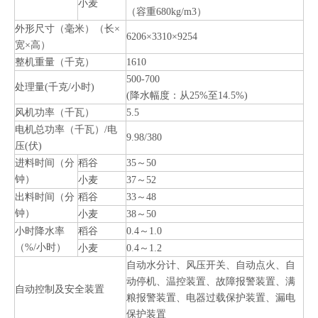
小麦
（容重680kg/m3）
外形尺寸（毫米）（长×
6206×3310×9254
宽×高）
整机重量（千克）
1610
500-700
处理量(千克/小时)
(降水幅度：从25%至14.5%)
风机功率（千瓦）
5.5
电机总功率（千瓦）/电
9.98/380
压(伏)
进料时间（分
稻谷
35～50
钟）
小麦
37～52
出料时间（分
稻谷
33～48
钟）
小麦
38～50
小时降水率
稻谷
0.4～1.0
（%/小时）
小麦
0.4～1.2
自动水分计、风压开关、自动点火、自
动停机、温控装置、故障报警装置、满
自动控制及安全装置
粮报警装置、电器过载保护装置、漏电
保护装置