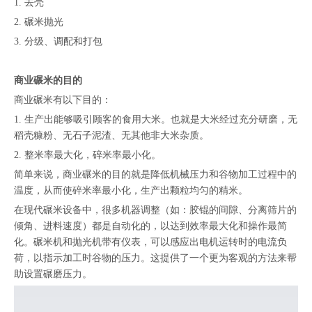
1. 去壳
2. 碾米抛光
3. 分级、调配和打包
商业碾米的目的
商业碾米有以下目的：
1. 生产出能够吸引顾客的食用大米。也就是大米经过充分研磨，无
稻壳糠粉、无石子泥渣、无其他非大米杂质。
2. 整米率最大化，碎米率最小化。
简单来说，商业碾米的目的就是降低机械压力和谷物加工过程中的
温度，从而使碎米率最小化，生产出颗粒均匀的精米。
在现代碾米设备中，很多机器调整（如：胶锟的间隙、分离筛片的
倾角、进料速度）都是自动化的，以达到效率最大化和操作最简
化。碾米机和抛光机带有仪表，可以感应出电机运转时的电流负
荷，以指示加工时谷物的压力。这提供了一个更为客观的方法来帮
助设置碾磨压力。