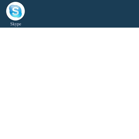
Skype
Wechat
QQ
关注我们：
Facebook
Twitter
Google+
LinkedIn
YouTube